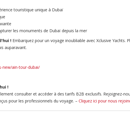
érience touristique unique à Dubaï
que
axante
apturer les monuments de Dubaï depuis la mer
'hui !
Embarquez pour un voyage inoubliable avec Xclusive Yachts. P
is auparavant.
s-new/ain-tour-dubai/
hui !
ment consulter et accéder à des tarifs B2B exclusifs. Rejoignez-nous e
onçus pour les professionnels du voyage. –
Cliquez ici pour
nous rejoin