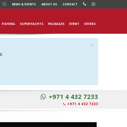
NEWS
& EVENTS
ABOUT US
CONTACT
FISHING
SUPERYACHTS
PACKAGES
EVENT
OFFERS
×
0
.
+971 4 432 7233
+971 4 432 7233