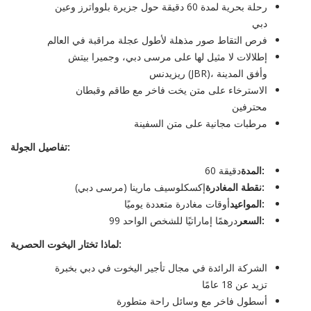
رحلة بحرية لمدة 60 دقيقة حول جزيرة بلوواترز وعين
دبي
فرص التقاط صور مذهلة لأطول عجلة مراقبة في العالم
إطلالات لا مثيل لها على مرسى دبي، وجميرا بيتش
ريزيدنس (JBR)، وأفق المدينة
الاسترخاء على متن يخت فاخر مع طاقم وقبطان
محترفين
مرطبات مجانية على متن السفينة
تفاصيل الجولة:
المدة:
60 دقيقة
نقطة المغادرة:
إكسكلوسيف مارينا (مرسى دبي)
المواعيد:
أوقات مغادرة متعددة يوميًا
السعر:
99 درهمًا إماراتيًا للشخص الواحد
لماذا تختار اليخوت الحصرية:
الشركة الرائدة في مجال تأجير اليخوت في دبي بخبرة
تزيد عن 18 عامًا
أسطول فاخر مع وسائل راحة متطورة