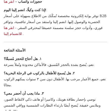
حجوزات واتساب
–
انقر هنا
إذا كنت وكيلًا، انضم إلينا اليوم!
نوفر بوابة إلكترونية مخصصة تُمكّنك من الاطلاع بسهولة على أسعار B2B
الحصرية والوصول إليها. انضم إلينا واستفد من أسعار تنافسية، وتوافر
فوري، وأدوات حجز سلسة مصممة خصيصًا لمحترفي السفر. -
انقر هنا
إلينا .
للانضمام
الأسئلة الشائعة
١. هل أحتاج للحجز مُسبقًا؟
نعم، يُنصح بشدة بالحجز المُسبق، فالأماكن محدودة وتُملأ بسرعة.
٢. هل يُسمح للأطفال بالركوب في الرحلة البحرية؟
نعم، جميع الأعمار مرحب بها. الأطفال دون سن ٣ سنوات يمكنهم الركوب
مجانًا.
٣. ماذا يجب أن أحضر معي؟
نوصي بإحضار بطاقة هويتك، وكاميرا أو هاتف ذكي لالتقاط الصور،
وملابس خفيفة. يُنصح أيضًا بارتداء النظارات الشمسية وواقي الشمس