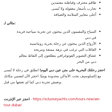
طاقم محترف وقباطنة معتمدين
تجارب بأسعار معقولة ولا تُنسى
أعلى معايير السلامة والضيافة
مثالي لـ:
السياح والمقيمون الذين يبحثون عن تجربة سياحية فريدة
في دبي
الأزواج الذين يبحثون عن رحلة بحرية رومانسية
العائلات التي ترغب في نزهة ممتعة ومريحة
عشاق التصوير الفوتوغرافي يتطلعون إلى التقاط معالم
دبي من البحر
احجز رحلتك البحرية على متن عين دبي اليوم!
انطلق في رحلة لا تُنسى
مع إكسلوسيف يخت. الأماكن محدودة يوميًا. احجز الآن لتضمن مكانك
وتعيش تجربة دبي كما لم تعشها من قبل.
https://xclusiveyachts.com/tours-new/ain-
-
احجز عبر الإنترنت
tour-dubai/