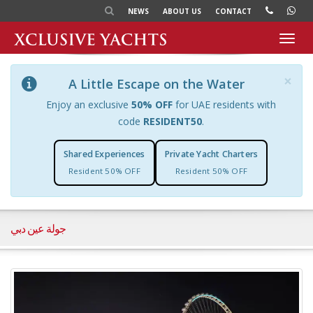
NEWS
ABOUT US
CONTACT
Toggl
navig
×
A Little Escape on the Water
Enjoy an exclusive
50% OFF
for UAE residents with
code
RESIDENT50
.
Shared Experiences
Private Yacht Charters
Resident 50% OFF
Resident 50% OFF
جولة عين دبي