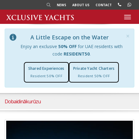
NEWS
ABOUT US
CONTACT
Toggl
navig
×
A Little Escape on the Water
Enjoy an exclusive
50% OFF
for UAE residents with
code
RESIDENT50
.
Shared Experiences
Private Yacht Charters
Resident 50% OFF
Resident 50% OFF
Dobaidinākurūzu