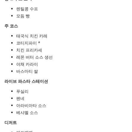
렌틸콩 수프
모듬 빵
주 코스
태국식 치킨 카레
코티지파이 *
치킨 프리카세
레몬 버터 소스 생선
야채 카라이
바스마티 쌀
라이브 파스타 스테이션
푸실리
펜네
아라비아타 소스
베샤멜 소스
디저트