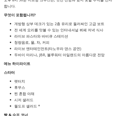
합니다.
무엇이 포함됩니까?
개방형 상부 데크가 있는 2층 유리로 둘러싸인 고급 보트
전 세계 요리를 맛볼 수 있는 인터내셔널 뷔페 저녁 식사
라이브 파스타와 바비큐 스테이션
청량음료, 물, 차, 커피
라이브 엔터테인먼트(타노우라 댄스 공연)
두바이 마리나, JBR, 블루워터 아일랜드의 아름다운 전망
메뉴 하이라이트
스타터
팻터치
후무스
찐 혼합 야채
시저 샐러드
월도프 샐러드 *
빵 & 수프 코너