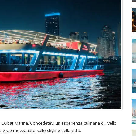
Dubai Marina. Concedetevi un'esperienza culinaria di livello
ste mozzafiato sullo skyline della città.