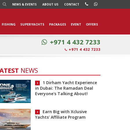
NEWS
& EVENTS
ABOUT US
CONTACT
FISHING
SUPERYACHTS
PACKAGES
EVENT
OFFERS
+971 4 432 7233
+971 4 432 7233
ATEST
NEWS
1 Dirham Yacht Experience
in Dubai: The Ramadan Deal
Everyone's Talking About!
Earn Big with Xclusive
Yachts' Affiliate Program