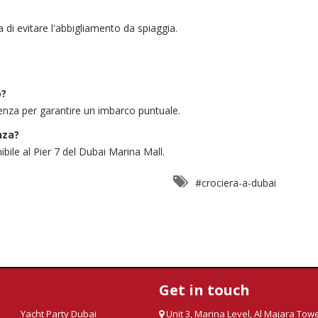
 di evitare l'abbigliamento da spiaggia.
o?
tenza per garantire un imbarco puntuale.
nza?
ibile al Pier 7 del Dubai Marina Mall.
#crociera-a-dubai
Get in touch
Yacht Party Dubai
Unit 3, Marina Level, Al Majara Towe