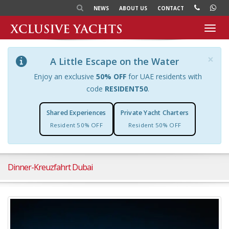
NEWS
ABOUT US
CONTACT
Toggl
navig
×
A Little Escape on the Water
Enjoy an exclusive
50% OFF
for UAE residents with
code
RESIDENT50
.
Shared Experiences
Private Yacht Charters
Resident 50% OFF
Resident 50% OFF
Dinner-Kreuzfahrt Dubai