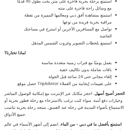
استمتع برحلة بحرية فاخرة على متن يخت بطول 90 قدمًا
مع وسائل راحة فاخرة على متنه
استمتع بمشاهدة أفق دبي ومعالمها المميزة من نقطة
مراقبة بحرية فريدة من نوعها
تواصل مع المسافرين الآخرين أو استرخ في مساحتك
الخاصة
استمتع بلحظات التصوير وغروب الشمس المذهل
لماذا تختارنا؟
يعمل يوميًا مع فترات زمنية متعددة مناسبة
باقات شاملة بدون تكاليف خفية
إلغاء مجاني حتى 24 ساعة قبل الجولة
حصل موقع TripAdvisor على تقييمات إيجابية من العملاء
الحجز أصبح أسهل.
احجز مكانك عبر الإنترنت مع إمكانية الوصول المباشر
وخيارات دفع آمنة. سواء كنت ترغب بالاسترخاء مع رحلة فطور بحرية أو
الاستمتاع بأضواء المدينة في رحلة عند الغسق، ستجد رحلة بحرية تناسب
جميع الأذواق.
استمتع بأفضل ما في دبي - من الماء.
انضم إلى أشهر الأسماء في عالم