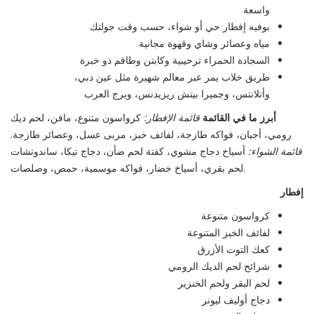
واسعة
بوفيه إفطار حي أو شواء، حسب وقت جولتك
مياه وعصائر وشاي وقهوة مجانية
السجادة الحمراء ترحيبية وكابتن وطاقم ذو خبرة
طريق خلاب يمر عبر معالم شهيرة مثل عين دبي،
وأتلانتس، وجميرا بيتش ريزيدنس، وبرج العرب
أبرز ما في القائمة
قائمة الإفطار:
كرواسون متنوع، مافن، لحم ديك
رومي، أجبان، فواكه طازجة، لفائف خبز، مربى عسل، وعصائر طازجة.
قائمة الشواء:
أسياخ دجاج مشوي، كفتة لحم ضأن، دجاج تيكا، ساندوتشات
لحم بقري، أسياخ خضار، فواكه موسمية، حمص، وصلصات.
إفطار
كرواسون متنوعة
لفائف الخبز المتنوعة
كعك التوت الأزرق
شرائح لحم الديك الرومي
لحم البقر ولحم الخنزير
دجاج أوليف ليونر