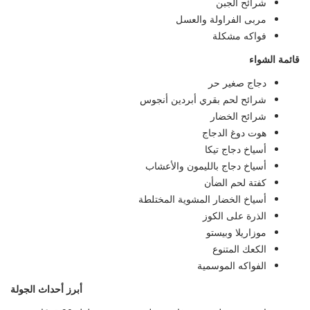
شرائح الجبن
مربى الفراولة والعسل
فواكه مشكلة
قائمة الشواء
دجاج صغير حر
شرائح لحم بقري أبردين أنجوس
شرائح الخضار
هوت دوغ الدجاج
أسياخ دجاج تيكا
أسياخ دجاج بالليمون والأعشاب
كفتة لحم الضأن
أسياخ الخضار المشوية المختلطة
الذرة على الكوز
موزاريلا وبيستو
الكعك المتنوع
الفواكه الموسمية
أبرز أحداث الجولة