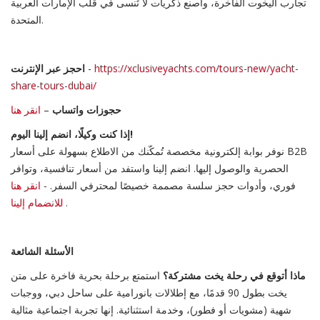
تجارب اليخوت الفاخرة، واصنع ذكريات لا تُنسى في قلب الإمارات العربية
المتحدة.
https://xclusiveyachts.com/tours-new/yacht-
-
احجز عبر الإنترنت
share-tours-dubai/
حجوزات واتساب
–
انقر هنا
إذا كنت وكيلًا، انضم إلينا اليوم!
نوفر بوابة إلكترونية مخصصة تُمكّنك من الاطلاع بسهولة على أسعار B2B
الحصرية والوصول إليها. انضم إلينا واستفد من أسعار تنافسية، وتوافر
فوري، وأدوات حجز سلسة مصممة خصيصًا لمحترفي السفر. -
انقر هنا
إلينا .
للانضمام
الأسئلة الشائعة
ماذا أتوقع في رحلة يخت مشتركة؟
استمتع برحلة بحرية فاخرة على متن
يخت بطول 90 قدمًا، مع إطلالات بانورامية على ساحل دبي، ووجبات
شهية (مشويات أو فطور)، وخدمة استثنائية. إنها تجربة اجتماعية مثالية