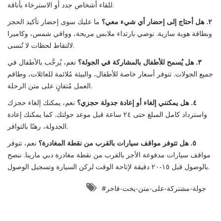
للقاء أشخاص جدد أو الاسترخاء بأناقة.
٢. هل أحتاج إلى إحضار أي شيء معي؟
ما عليك سوى إحضار تأكيد الحجز
وبطاقة هوية سارية. نوصي بارتداء ملابس مريحة، وواقي شمس، وكاميرا
لالتقاط لحظات لا تُنسى.
٣. هل يُسمح للأطفال بالمشاركة في الجولة؟
نعم، يُرحَّب بالأطفال في
جميع الجولات. تتوفر أسعار خاصة للأطفال، والبيئة مُلائمة للعائلات، وطاقم
العمل مُتفانٍ على متن الرحلة.
٤. هل يمكنني إلغاء أو إعادة جدولة حجزي؟
نعم، يمكنك إلغاء حجزك
واسترداد كامل المبلغ حتى ٢٤ ساعة قبل موعد جولتك. كما يمكنك إعادة
الجدولة، رهنًا بالتوافر.
٥. هل تتوفر مواقف سيارات بالقرب من نقطة المغادرة؟
نعم، تتوفر
مواقف سيارات مدفوعة الأجر بالقرب من نقطة مغادرة دبي مارينا. ننصح
بالوصول قبل ١٥-٢٠ دقيقة لإتاحة الوقت لركن السيارة وتسجيل الوصول.
#جولة-مشتركة-على-متن-يخت-فاخر