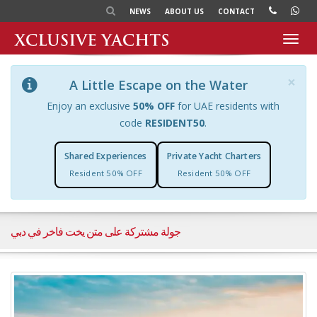
NEWS
ABOUT US
CONTACT
Toggl
navig
×
A Little Escape on the Water
Enjoy an exclusive
50% OFF
for UAE residents with
code
RESIDENT50
.
Shared Experiences
Private Yacht Charters
Resident 50% OFF
Resident 50% OFF
جولة مشتركة على متن يخت فاخر في دبي